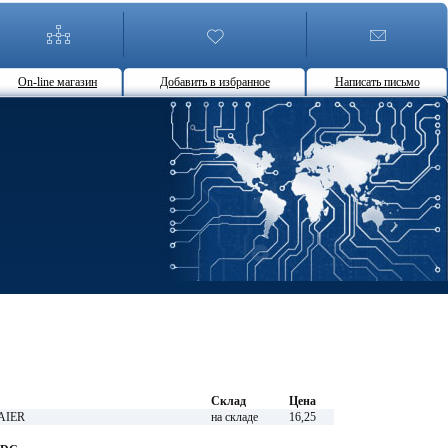
On-line магазин
Добавить в избранное
Написать письмо
Склад
Цена
AIER
на складе
16,25