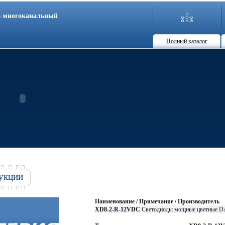
86 многоканальный
Полный каталог
укции
Наименование / Примечание / Производитель
XD8-2-R-12VDC
Светодиоды мощные цветные D