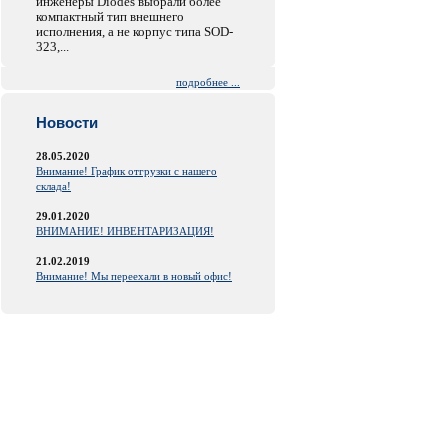
инженеры Diodes выбрали более
компактный тип внешнего
исполнения, а не корпус типа SOD-
323,...
подробнее ...
Новости
28.05.2020
Внимание! График отгрузки с нашего
склада!
29.01.2020
ВНИМАНИЕ! ИНВЕНТАРИЗАЦИЯ!
21.02.2019
Внимание! Мы переехали в новый офис!