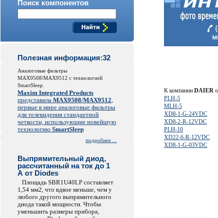
Поиск компонентов
Полезная информация:32
Аналоговые фильтры
MAX9508/MAX9512 с технологией
SmartSleep.
К компании
DAIER
о
Maxim Integrated Products
PLH-5
представила
MAX9508/MAX9512
,
MLH-5
первые в мире аналоговые фильтры
XD8-1-G-24VDC
для телевидения стандартной
четкости, использующие новейшую
XD8-2-R-12VDC
технологию
SmartSleep
PLH-10
XD22-6-R-12VDC
подробнее ...
XD8-1-G-03VDC
Выпрямительный диод,
рассчитанный на ток до 1
А от Diodes
Площадь SBR1U40LP составляет
1,54 мм2, что вдвое меньше, чем у
любого другого выпрямительного
диода такой мощности. Чтобы
уменьшить размеры прибора,