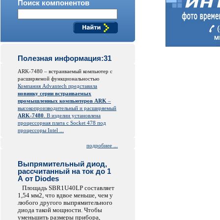
Поиск компонентов
Полезная информация:31
ARK-7480 – встраиваемый компьютер с
расширяемой функциональностью
Компания Advantech представила
новинку серии встраиваемых
промышленных компьютеров ARK
–
высокопроизводительный и расширяемый
ARK-7480
. В изделии установлена
процессорная плата с Socket 478 под
процессоры Intel ...
подробнее ...
Выпрямительный диод,
рассчитанный на ток до 1
А от Diodes
Площадь SBR1U40LP составляет
1,54 мм2, что вдвое меньше, чем у
любого другого выпрямительного
диода такой мощности. Чтобы
уменьшить размеры прибора,