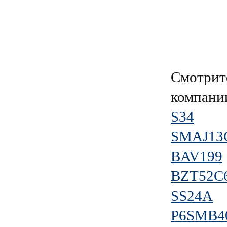
Смотрит
компан
S34
SMAJ13
BAV199
BZT52C
SS24A
P6SMB4