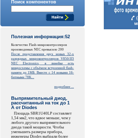
Поиск компонентов
Полезная информация:52
Количество Flash-микроконтроллеров
производимых NEC превысило 200
После представления двух новых 32-х
разрядных микроконтроллеров V850/JJ3
NEC Electronics, в линейке есть
микросхемы с объёмом встроенной
flash
-
памяти до 1МБ. Вместе с 14 новыми 16-
битными 78K...
подробнее ...
Выпрямительный диод,
рассчитанный на ток до 1
А от Diodes
Площадь SBR1U40LP составляет
1,54 мм2, что вдвое меньше, чем у
любого другого выпрямительного
диода такой мощности. Чтобы
уменьшить размеры прибора,
инженеры Diodes выбрали более