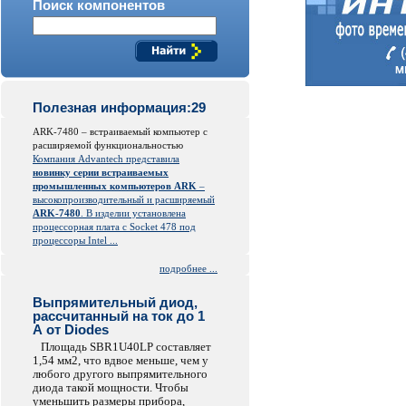
Поиск компонентов
Полезная информация:29
ARK-7480 – встраиваемый компьютер с
расширяемой функциональностью
Компания Advantech представила
новинку серии встраиваемых
промышленных компьютеров ARK
–
высокопроизводительный и расширяемый
ARK-7480
. В изделии установлена
процессорная плата с Socket 478 под
процессоры Intel ...
подробнее ...
Выпрямительный диод,
рассчитанный на ток до 1
А от Diodes
Площадь SBR1U40LP составляет
1,54 мм2, что вдвое меньше, чем у
любого другого выпрямительного
диода такой мощности. Чтобы
уменьшить размеры прибора,