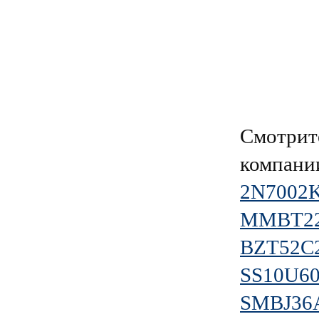
Смотрит
компан
2N7002
MMBT2
BZT52C
SS10U6
SMBJ36