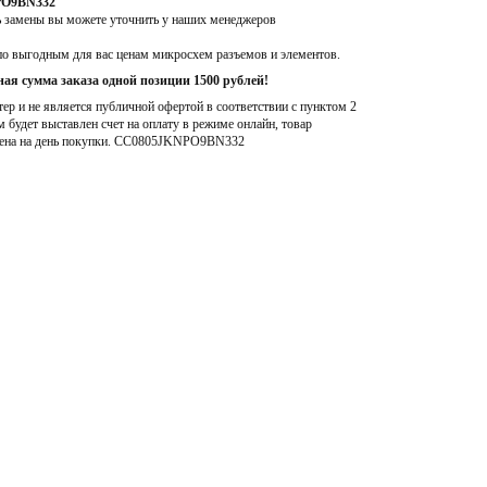
PO9BN332
ь замены вы можете уточнить у наших менеджеров
по выгодным для вас ценам микросхем разъемов и элементов.
ая сумма заказа одной позиции 1500 рублей!
р и не является публичной офертой в соответствии с пунктом 2
м будет выставлен счет на оплату в режиме онлайн, товар
ена на день покупки
. CC0805JKNPO9BN332