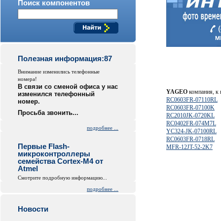
Поиск компонентов
Полезная информация:87
Внимание изменились телефонные
номера!
В связи со сменой офиса у нас
YAGEO
компания, к 
изменился телефонный
RC0603FR-07110RL
номер.
RC0603FR-07100K
Просьба звонить...
RC2010JK-0720KL
RC0402FR-074M7L
подробнее ...
YC324-JK-07100RL
RC0603FR-0718RL
Первые Flash-
MFR-12JT-52-2K7
микроконтроллеры
семейства Cortex-M4 от
Atmel
Смотрите подробную информацию...
подробнее ...
Новости