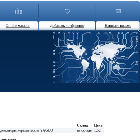
On-line магазин
Добавить в избранное
Написать письмо
Склад
Цена
енсаторы керамические YAGEO
на складе
1,52