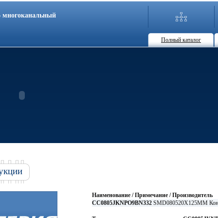
86 многоканальный
Полный каталог
укции
Наименование / Примечание / Производитель
CC0805JKNPO9BN332
SMD080520X125MM Конд