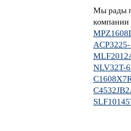
Мы рады п
компании
MPZ1608
ACP3225-
MLF2012
NLV32T-6
C1608X7
C4532JB
SLF10145