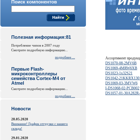
Поиск компонентов
Полезная информация:81
Потребление чипов в 2007 году
Смотрите подробную информацию...
подробнее ...
Ассортимент продук
DS1070-08-2MV6B
DS1069-4MRW6XB
Первые Flash-
микроконтроллеры
DS1023-1x32S21
семейства Cortex-M4 от
DS1042-21KKRX130
Atmel
DS1069-03-3MVW6
I-DS1068-02-PCB002
Смотрите подробную информацию...
DS1057-01-30A282R-
подробнее ...
Новости
28.05.2020
Внимание! График отгрузки с нашего
склада!
29.01.2020