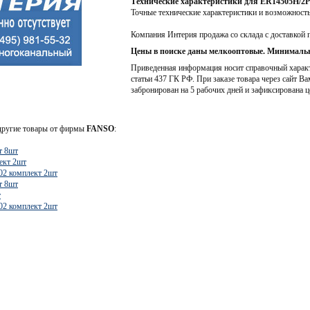
Технические характеристики для ER14505H/2
Точные технические характеристики и возможност
Компания Интерия продажа со склада с доставкой 
Цены в поиске даны мелкооптовые. Минимальн
Приведенная информация носит справочный характе
статьи 437 ГК РФ. При заказе товара через сайт Ва
забронирован на 5 рабочих дней и зафиксирована ц
 другие товары от фирмы
FANSO
:
т 8шт
ект 2шт
2 комплект 2шт
т 8шт
т
2 комплект 2шт