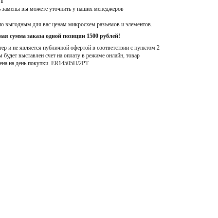
PT
ь замены вы можете уточнить у наших менеджеров
по выгодным для вас ценам микросхем разъемов и элементов.
ая сумма заказа одной позиции 1500 рублей!
р и не является публичной офертой в соответствии с пунктом 2
м будет выставлен счет на оплату в режиме онлайн, товар
ена на день покупки
. ER14505H/2PT