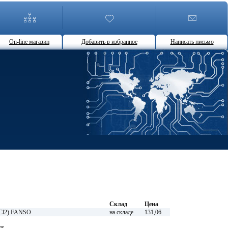
On-line магазин
Добавить в избранное
Написать письмо
Склад
Цена
OCl2) FANSO
на складе
131,06