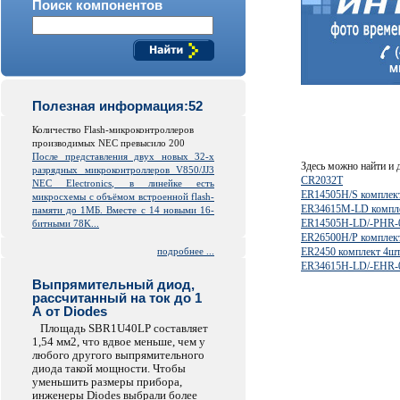
Поиск компонентов
Полезная информация:52
Количество Flash-микроконтроллеров
производимых NEC превысило 200
После представления двух новых 32-х
Здесь можно найти и
разрядных микроконтроллеров V850/JJ3
CR2032T
NEC Electronics, в линейке есть
ER14505H/S комплек
микросхемы с объёмом встроенной
flash
-
ER34615M-LD компл
памяти до 1МБ. Вместе с 14 новыми 16-
ER14505H-LD/-PHR-0
битными 78K...
ER26500H/P комплек
подробнее ...
ER2450 комплект 4ш
ER34615H-LD/-EHR-0
Выпрямительный диод,
рассчитанный на ток до 1
А от Diodes
Площадь SBR1U40LP составляет
1,54 мм2, что вдвое меньше, чем у
любого другого выпрямительного
диода такой мощности. Чтобы
уменьшить размеры прибора,
инженеры Diodes выбрали более