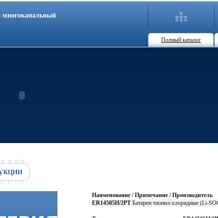
86 многоканальный
Полный каталог
укции
Наименование / Примечание / Производитель
ER14505H/2PT
Батареи тионил-хлоридные (Li-S