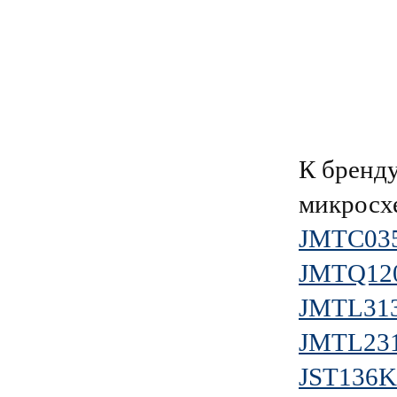
К брен
микросх
JMTC03
JMTQ12
JMTL31
JMTL23
JST136K