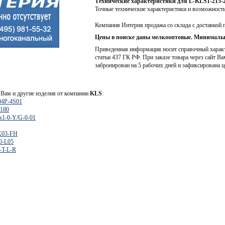
Технические характеристики для L-KLS1-215-
Точные технические характеристики и возможност
Компания Интерия продажа со склада с доставкой 
Цены в поиске даны мелкооптовые. Минимальн
Приведенная информация носит справочный характе
статьи 437 ГК РФ. При заказе товара через сайт Ва
забронирован на 5 рабочих дней и зафиксирована ц
Вам и другие изделия от компании
KLS
:
04P-4S01
-180
x1-0-Y/G-0-01
X03-FH
0-L05
-T-L-R