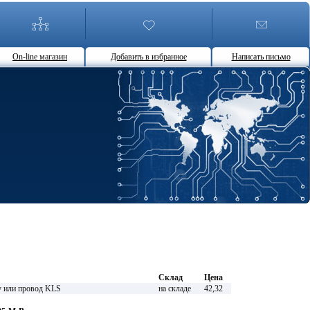
On-line магазин
Добавить в избранное
Написать письмо
Склад
Цена
у или провод KLS
на складе
42,32