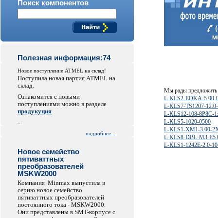
Поиск компонентов
Полезная информация:74
Новое поступление ATMEL на склад!
Поступила новая партия ATMEL на
склад.
Мы рады предложить 
Ознакомится с новыми
L-KLS2-EDKA-5.00-
поступлениями можно в разделе
L-KLS7-TS1207-12.0
продукуция
L-KLS12-108-8P8C-1
L-KLS5-1020-0500
...
L-KLS1-XM1-3.00-2
подробнее ...
L-KLS8-DBL-M3-E5.
L-KLS1-1242E-2.0-10
Новое семейство
пятиваттных
преобразователей
MSKW2000
Компания Minmax выпустила в
серию новое семейство
пятиваттных преобразователей
постоянного тока - MSKW2000.
Они представлены в SMT-корпусе с