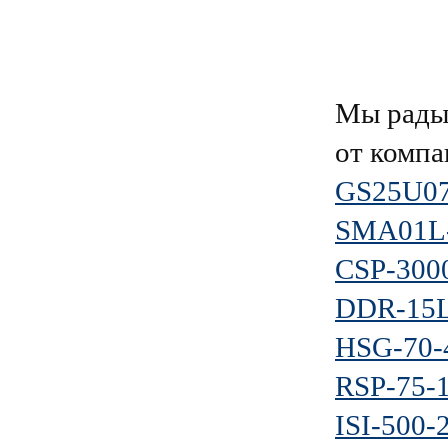
Мы рады 
от комп
GS25U07
SMA01L
CSP-300
DDR-15L
HSG-70-
RSP-75-
ISI-500-