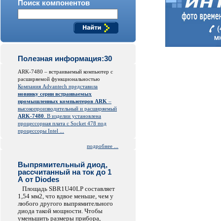
Поиск компонентов
Полезная информация:30
ARK-7480 – встраиваемый компьютер с
расширяемой функциональностью
Компания Advantech представила
новинку серии встраиваемых
промышленных компьютеров ARK
–
высокопроизводительный и расширяемый
ARK-7480
. В изделии установлена
процессорная плата с Socket 478 под
процессоры Intel ...
подробнее ...
Выпрямительный диод,
рассчитанный на ток до 1
А от Diodes
Площадь SBR1U40LP составляет
1,54 мм2, что вдвое меньше, чем у
любого другого выпрямительного
диода такой мощности. Чтобы
уменьшить размеры прибора,