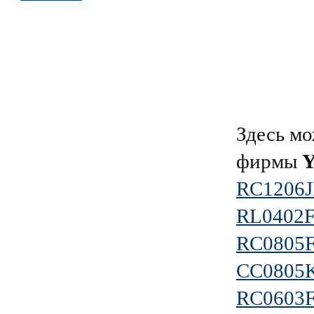
Здесь мо
фирмы
RC1206J
RL0402
RC0805
CC0805
RC0603