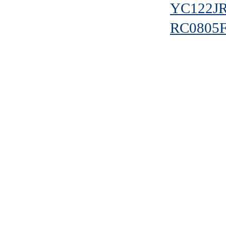
YC122JR
RC0805F