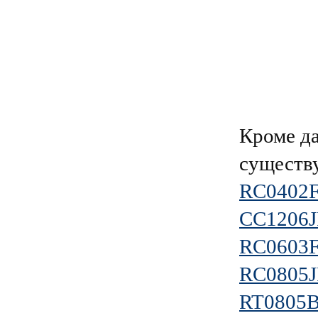
Кроме д
существ
RC0402
CC1206
RC0603
RC0805J
RT0805