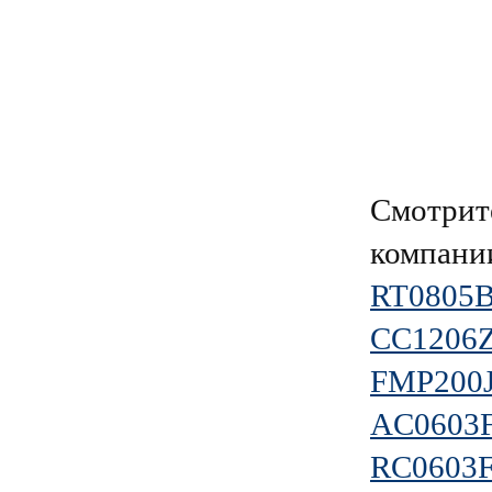
Смотрит
компан
RT0805
CC1206
FMP200J
AC0603
RC0603