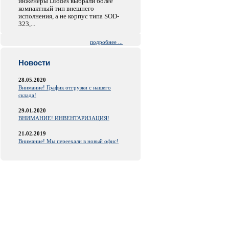
инженеры Diodes выбрали более
компактный тип внешнего
исполнения, а не корпус типа SOD-
323,...
подробнее ...
Новости
28.05.2020
Внимание! График отгрузки с нашего
склада!
29.01.2020
ВНИМАНИЕ! ИНВЕНТАРИЗАЦИЯ!
21.02.2019
Внимание! Мы переехали в новый офис!