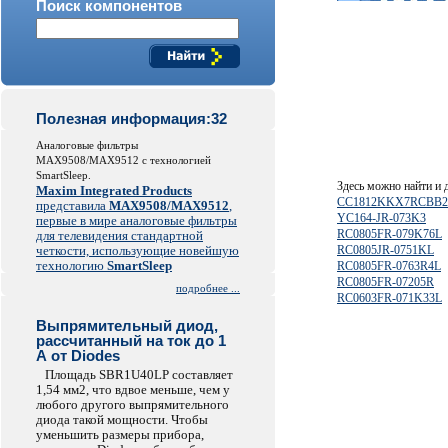
Поиск компонентов
Полезная информация:32
Аналоговые фильтры
MAX9508/MAX9512 с технологией
SmartSleep.
Здесь можно найти и
Maxim Integrated Products
CC1812KKX7RCBB2
представила
MAX9508/MAX9512
,
YC164-JR-073K3
первые в мире аналоговые фильтры
RC0805FR-079K76L
для телевидения стандартной
четкости, использующие новейшую
RC0805JR-0751KL
технологию
SmartSleep
RC0805FR-0763R4L
RC0805FR-07205R
подробнее ...
RC0603FR-071K33L
Выпрямительный диод,
рассчитанный на ток до 1
А от Diodes
Площадь SBR1U40LP составляет
1,54 мм2, что вдвое меньше, чем у
любого другого выпрямительного
диода такой мощности. Чтобы
уменьшить размеры прибора,