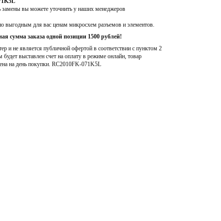
71K5L
ь замены вы можете уточнить у наших менеджеров
по выгодным для вас ценам микросхем разъемов и элементов.
ая сумма заказа одной позиции 1500 рублей!
р и не является публичной офертой в соответствии с пунктом 2
м будет выставлен счет на оплату в режиме онлайн, товар
ена на день покупки
. RC2010FK-071K5L