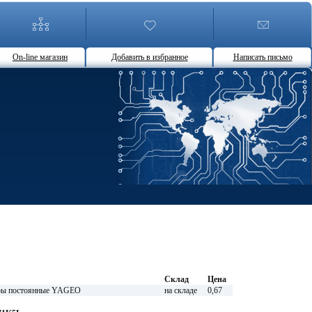
On-line магазин
Добавить в избранное
Написать письмо
Склад
Цена
ы постоянные YAGEO
на складе
0,67