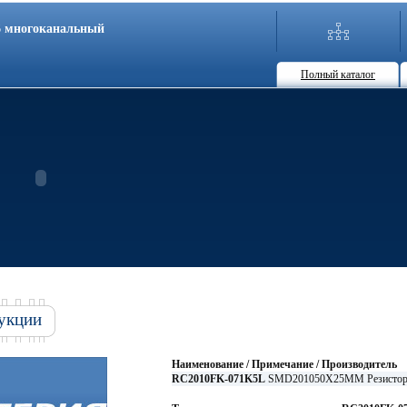
86 многоканальный
Полный каталог
укции
Наименование / Примечание / Производитель
RC2010FK-071K5L
SMD201050X25MM Резистор