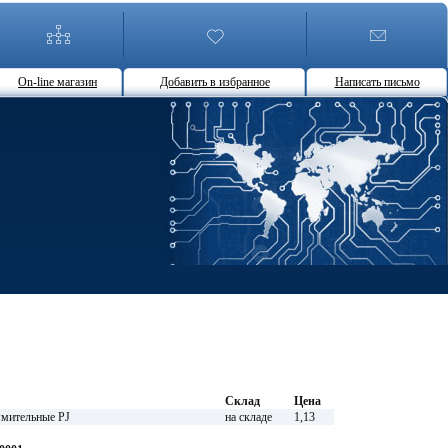
On-line магазин
Добавить в избранное
Написать письмо
Склад
Цена
мительные PJ
на складе
1,13