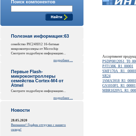
Поиск компонентов
Полезная информация:63
семейство PIC24HJ12 16-битные
микроконтроллеры от Microchip
Смотрите подробную информацию...
Ассортимент продук
подробнее ...
PSDP08120S1_T0_00
PJT138K_R1_00001
Первые Flash-
SMF170A _R1 _0000
микроконтроллеры
SR24
семейства Cortex-M4 от
1SMA5918_R1_0000
Atmel
GS1010FL_R1_00001
MBR1020VL_R1_000
Смотрите подробную информацию...
подробнее ...
Новости
28.05.2020
Внимание! График отгрузки с нашего
склада!