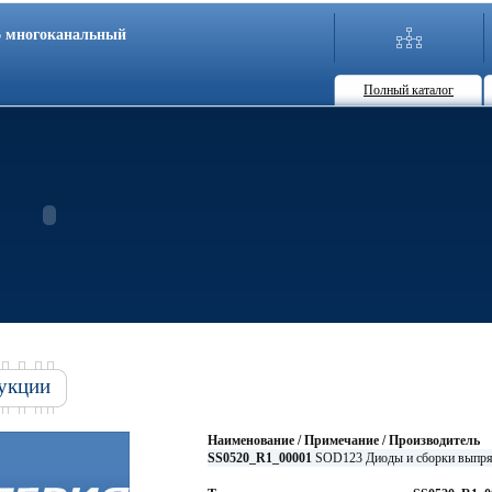
86 многоканальный
Полный каталог
укции
Наименование / Примечание / Производитель
SS0520_R1_00001
SOD123 Диоды и сборки выпря