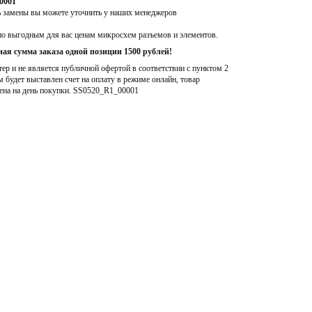
0001
ь замены вы можете уточнить у наших менеджеров
по выгодным для вас ценам микросхем разъемов и элементов.
ая сумма заказа одной позиции 1500 рублей!
р и не является публичной офертой в соответствии с пунктом 2
м будет выставлен счет на оплату в режиме онлайн, товар
ена на день покупки
. SS0520_R1_00001