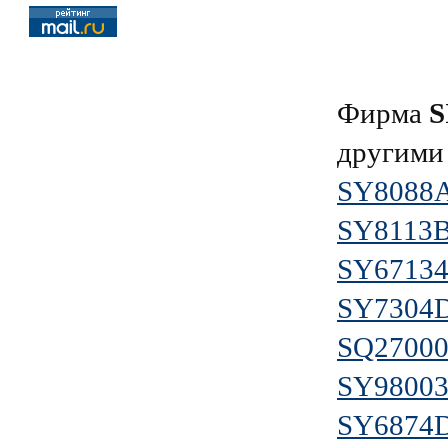
Фирма
S
другими
SY8088
SY8113
SY6713
SY7304
SQ2700
SY9800
SY6874