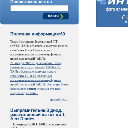
Поиск компонентов
Полезная информация:69
Texas Instruments Incorporated (TI)
(NYSE: TXN) объявила о выпуске нового
семейства 10- и 12-разрядных
восьмиканальных аналого-цифровых
преобразователей (АЦП).
21 января 2008 года компания Texas
Instruments Incorporated (TI) (NYSE:
TXN) объявила о выпуске нового
семейства 10- и 12-разрядных
восьмиканальных аналого-цифровых
преобразователей (АЦП). Эти устройства
отличаются самым низким в отрасли
энергопотреблени...
подробнее ...
Выпрямительный диод,
рассчитанный на ток до 1
А от Diodes
Площадь SBR1U40LP составляет