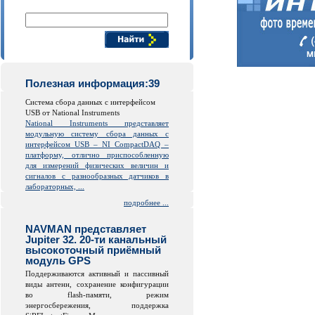
Поиск компонентов
Полезная информация:39
Система сбора данных с интерфейсом
USB от National Instruments
National Instruments представляет
модульную систему сбора данных с
интерфейсом USB – NI CompactDAQ –
платформу, отлично приспособленную
для измерений физических величин и
сигналов с разнообразных датчиков в
лабораторных, ...
подробнее ...
NAVMAN представляет
Jupiter 32. 20-ти канальный
высокоточный приёмный
модуль GPS
Поддерживаются активный и пассивный
виды антенн, сохранение конфигурации
во
flash
-памяти, режим
энергосбережения, поддержка