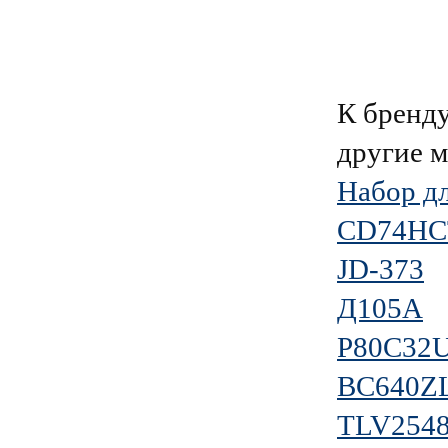
К брен
другие 
Набор дл
CD74HC
JD-373
Д105А
P80C32
BC640Z
TLV254