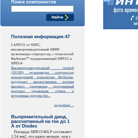
Поиск компонентов
Полезная информация:47
LAN9131 от SMSC,
высокопроизводительный ARM9
мультимедиа сопроцессор, с технологией
RipStream™ поддерживающей MPEG2 и
MPEG4
Высокопроизводительный, сетевой
(10/100) мультимедиа сопроцессор
использующий технологию RipStream,
поддержку множественных потоков
высокого разрешения, программный
протокол управления стеком и
встроенные средства без...
подробнее ...
Выпрямительный диод,
рассчитанный на ток до 1
А от Diodes
Площадь SBR1U40LP составляет
1,54 мм2, что вдвое меньше, чем у