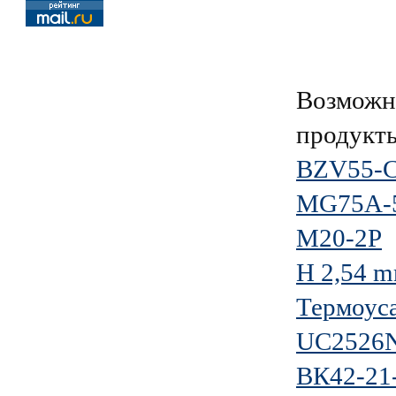
Возможно
продукт
BZV55-C
MG75A-
M20-2P
H 2,54 
Термоус
UC2526
ВК42-21