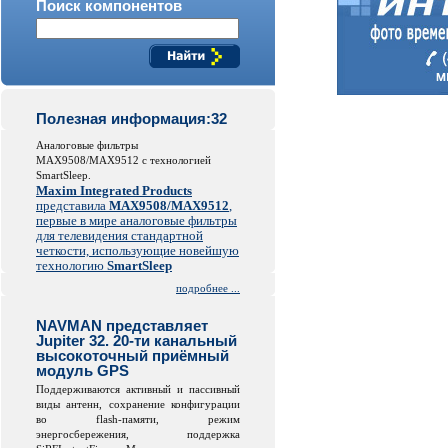
Поиск компонентов
Полезная информация:32
Аналоговые фильтры
MAX9508/MAX9512 с технологией
SmartSleep.
Maxim Integrated Products
представила
MAX9508/MAX9512
,
первые в мире аналоговые фильтры
для телевидения стандартной
четкости, использующие новейшую
технологию
SmartSleep
подробнее ...
NAVMAN представляет
Jupiter 32. 20-ти канальный
высокоточный приёмный
модуль GPS
Поддерживаются активный и пассивный
виды антенн, сохранение конфигурации
во
flash
-памяти, режим
энергосбережения, поддержка