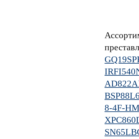
Ассорти
преставл
GQ19SPF
IRFI540
AD822A
BSP88L
8-4F-H
XPC860
SN65LB