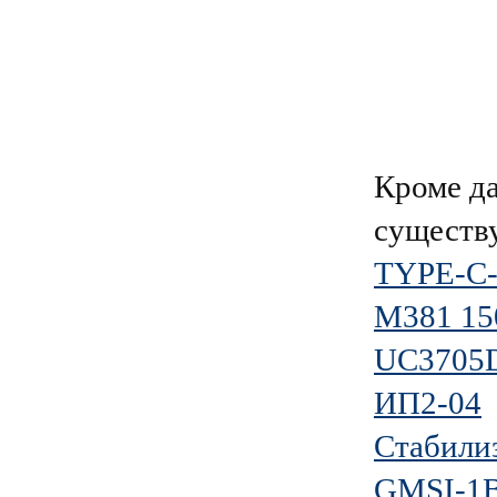
Кроме д
существ
TYPE-C-
М381 1
UC3705
ИП2-04
Стабилиз
GMSI-1B-