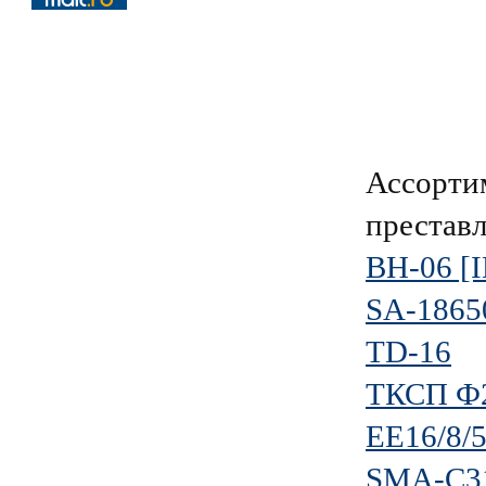
Ассорти
преставл
BH-06 [
SA-1865
TD-16
ТКСП Ф2
EE16/8/
SMA-C3