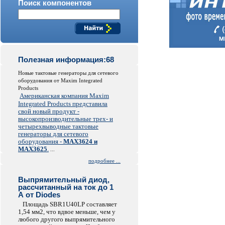
Поиск компонентов
Полезная информация:68
Новые тактовые генераторы для сетевого
оборудования от Maxim Integrated
Products
Американская компания Maxim
Integrated Products представила
свой новый продукт -
высокопроизводительные трех- и
четырехвыводные тактовые
генераторы для сетевого
оборудования -
MAX3624 и
MAX3625
.
...
подробнее ...
Выпрямительный диод,
рассчитанный на ток до 1
А от Diodes
Площадь SBR1U40LP составляет
1,54 мм2, что вдвое меньше, чем у
любого другого выпрямительного