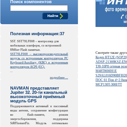
Поиск компонентов
Полезная информация:37
SST. SST79LF008 – контроллер для
мобильных платформ, со встроенной
8Мбит Flash памятью.
Смотрите также друг
SST79LF008 – высокопроизводительный
Кодер HT12E (SOP20
модуль со встроенным контроллером PC
ADSP-21369KSZ-E
Keyboard/Auxiliary (KBC) и встроенным
TJ8-10P8 cетевая роз
контроллером ACPI (EC).
M48T86MH1E
...
S29AL016D90BFI020
подробнее ...
ПОС 61 Прв d=2.0мм 
MCP130T-300I/TT
NAVMAN представляет
Jupiter 32. 20-ти канальный
высокоточный приёмный
модуль GPS
Поддерживаются активный и пассивный
виды антенн, сохранение конфигурации
во
flash
-памяти, режим
энергосбережения, поддержка
SiRFInstantFiz. Модуль оптимально