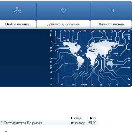
On-line магазин
Добавить в избранное
Написать письмо
Склад
Цена
етоарматура Не указан
на складе
65,09