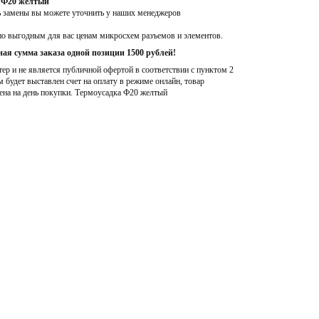
а Ф20 желтый
ь замены вы можете уточнить у наших менеджеров
по выгодным для вас ценам микросхем разъемов и элементов.
ая сумма заказа одной позиции 1500 рублей!
р и не является публичной офертой в соответствии с пунктом 2
м будет выставлен счет на оплату в режиме онлайн, товар
ена на день покупки
. Термоусадка Ф20 желтый