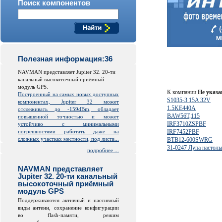
Поиск компонентов
Полезная информация:36
NAVMAN представляет Jupiter 32. 20-ти
канальный высокоточный приёмный
модуль GPS.
К компании
Не указа
Построенный на самых новых доступных
S1035-3 15A 32V
компонентах, Jupiter 32 может
1.5KE440A
отслеживать до -159dBm, обладает
BAW56T,115
повышенной точностью и может
IRF3710ZSPBF
устойчиво с минимальными
погрешностями работать даже на
IRF7452PBF
сложных участках местности, под листв...
BTB12-600SWRG
31-0247 Лупа настол
подробнее ...
NAVMAN представляет
Jupiter 32. 20-ти канальный
высокоточный приёмный
модуль GPS
Поддерживаются активный и пассивный
виды антенн, сохранение конфигурации
во
flash
-памяти, режим