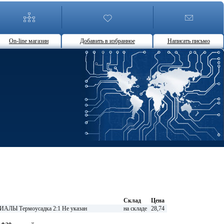
On-line магазин
Добавить в избранное
Написать письмо
Склад
Цена
Ы Термоусадка 2:1 Не указан
на складе
28,74