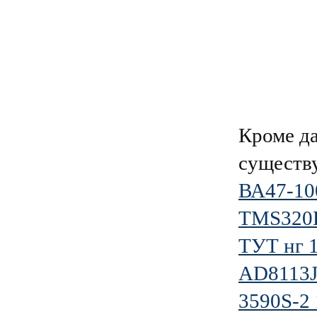
Кроме д
существ
ВА47-10
TMS320
ТУТ нг 1
AD8113
3590S-2