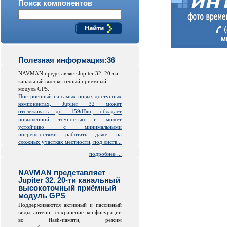
Поиск компонентов
Полезная информация:36
NAVMAN представляет Jupiter 32. 20-ти
канальный высокоточный приёмный
модуль GPS.
Построенный на самых новых доступных
компонентах, Jupiter 32 может
отслеживать до -159dBm, обладает
повышенной точностью и может
устойчиво с минимальными
погрешностями работать даже на
сложных участках местности, под листв...
подробнее ...
NAVMAN представляет
Jupiter 32. 20-ти канальный
высокоточный приёмный
модуль GPS
Поддерживаются активный и пассивный
виды антенн, сохранение конфигурации
во
flash
-памяти, режим