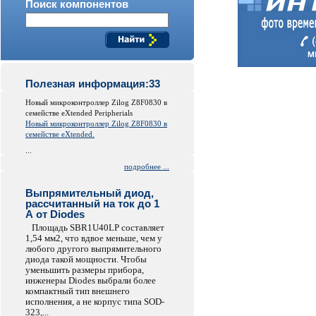
Поиск компонентов
Полезная информация:33
Новый микроконтроллер Zilog Z8F0830 в
семействе eXtended Peripherials
Новый микроконтроллер Zilog Z8F0830 в
семействе eXtended.
...
подробнее ...
Выпрямительный диод,
рассчитанный на ток до 1
А от Diodes
Площадь SBR1U40LP составляет
1,54 мм2, что вдвое меньше, чем у
любого другого выпрямительного
диода такой мощности. Чтобы
уменьшить размеры прибора,
инженеры Diodes выбрали более
компактный тип внешнего
исполнения, а не корпус типа SOD-
323,...