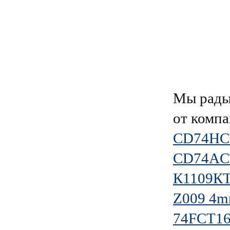
Мы рады
от комп
CD74HC
CD74AC
К1109К
Z009 4m
74FCT1