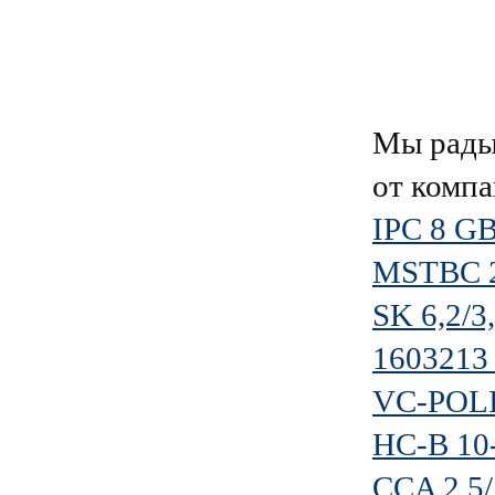
Мы рады
от комп
IPC 8 G
MSTBC 2
SK 6,2/
1603213
VC-POL
HC-B 1
CCA 2,5