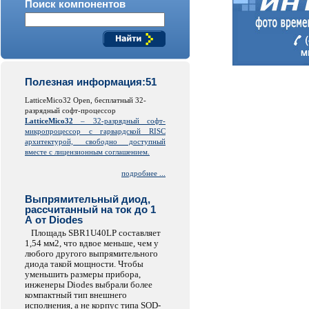
Поиск компонентов
Полезная информация:51
LatticeMico32 Open, бесплатный 32-
разрядный софт-процессор
LatticeMico32
– 32-разрядный софт-
микропроцессор с гарвардской
RISC
архитектурой, свободно доступный
вместе с лицензионным соглашением.
подробнее ...
Выпрямительный диод,
рассчитанный на ток до 1
А от Diodes
Площадь SBR1U40LP составляет
1,54 мм2, что вдвое меньше, чем у
любого другого выпрямительного
диода такой мощности. Чтобы
уменьшить размеры прибора,
инженеры Diodes выбрали более
компактный тип внешнего
исполнения, а не корпус типа SOD-