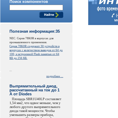
Поиск компонентов
Полезная информация:35
NEC. Серия 78K0R в корпусах для
промышленного применения.
Серия 78K0R содержит 30 устройств в
корпусах с количеством выводов от 64 до
100, и встроенной
Flash
памятью от 64
КБ до 256 КБ.
...
подробнее ...
Выпрямительный диод,
рассчитанный на ток до 1
А от Diodes
Площадь SBR1U40LP составляет
1,54 мм2, что вдвое меньше, чем у
любого другого выпрямительного
диода такой мощности. Чтобы
уменьшить размеры прибора,