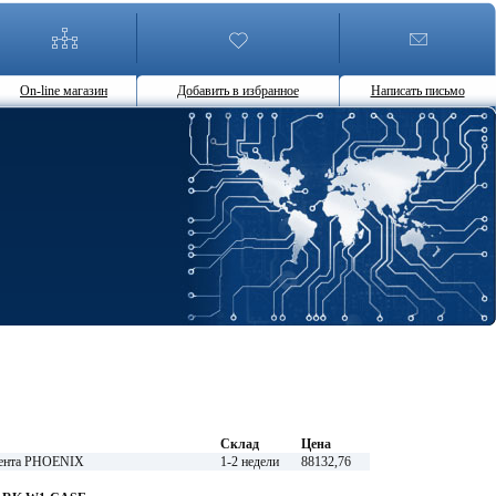
On-line магазин
Добавить в избранное
Написать письмо
Склад
Цена
лента PHOENIX
1-2 недели
88132,76