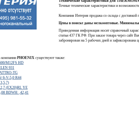
Технические характеристики для THERMO
Точные технические характеристики и возможност
Компания Интерия продажа со склада с доставкой 
Цены в поиске даны мелкооптовые. Минимальн
Приведенная информация носит справочный характе
статьи 437 ГК РФ. При заказе товара через сайт Ва
забронирован на 5 рабочих дней и зафиксирована ц
а компании
PHOENIX
существуют также:
600/M12FS HD
HLEN 931
QUATTRO-TG
/ 6-V-5,0 R44
3,5,7)
2,7 (EX20)RL YE
,08 BDWH: ,42,41