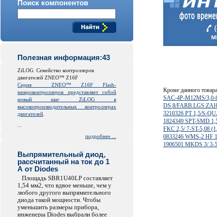
Поиск компонентов
Полезная информация:43
ZiLOG. Семейство контроллеров
двигателей ZNEO™ Z16F
Серия
ZNEO™ Z16F Flash-
Кроме данного товар
микроконтроллеров представляет собой
SAC-4P-M12MS/3,0-
новый шаг ZiLOG в
DS 8/FARB.LGS:ZA
высокопроизводительных контроллерах
3210326 PT 1,5/S-
двигателей
.
1824349 SPT-SMD 1,5
...
FKC 2,5/ 7-ST-5,08 (1,
подробнее ...
0833246 WMS-2 HF 1
1906501 MKDS 3/ 3-5
Выпрямительный диод,
рассчитанный на ток до 1
А от Diodes
Площадь SBR1U40LP составляет
1,54 мм2, что вдвое меньше, чем у
любого другого выпрямительного
диода такой мощности. Чтобы
уменьшить размеры прибора,
инженеры Diodes выбрали более