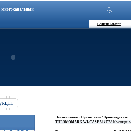
86 многоканальный
Полный каталог
укции
Наименование / Примечание / Производитель
THERMOMARK W1-CASE
5145753 Красящая 