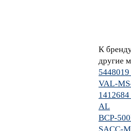
К брен
другие 
5448019
VAL-MS-
1412684
AL
BCP-500
SACC-M