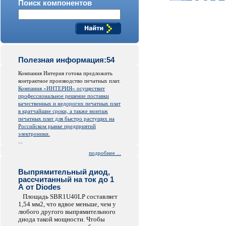
Поиск компонентов
Полезная информация:54
Компания Интерия готова предложить
контрактное производство печатных плат.
Компания «ИНТЕРИЯ» осуществит
профессиональное решение поставки
качественных и недорогих печатных плат
в кратчайшие сроки, а также монтаж
печатных плат для быстро растущих на
Российском рынке предприятий
электроники.
...
подробнее ...
Выпрямительный диод,
рассчитанный на ток до 1
А от Diodes
Площадь SBR1U40LP составляет
1,54 мм2, что вдвое меньше, чем у
любого другого выпрямительного
диода такой мощности. Чтобы