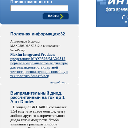
Поиск компонентов
Полезная информация:32
Аналоговые фильтры
MAX9508/MAX9512 с технологией
SmartSleep.
Maxim Integrated Products
представила
MAX9508/MAX9512
,
первые в мире аналоговые фильтры
для телевидения стандартной
четкости, использующие новейшую
технологию
SmartSleep
подробнее ...
Выпрямительный диод,
рассчитанный на ток до 1
А от Diodes
Площадь SBR1U40LP составляет
1,54 мм2, что вдвое меньше, чем у
любого другого выпрямительного
диода такой мощности. Чтобы
уменьшить размеры прибора,