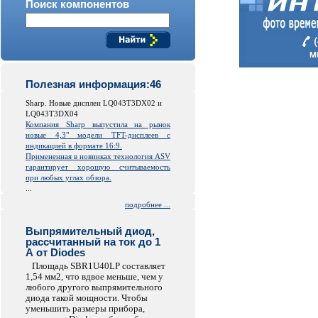
Поиск компонентов
Полезная информация:46
Sharp. Новые дисплеи LQ043T3DX02 и
LQ043T3DX04
Компания Sharp выпустила на рынок
новые 4,3" модели TFT-дисплеев с
индикацией в формате 16:9.
Примененная в новинках технология ASV
гарантирует хорошую считываемость
при любых углах обзора.
...
подробнее ...
Выпрямительный диод,
рассчитанный на ток до 1
А от Diodes
Площадь SBR1U40LP составляет
1,54 мм2, что вдвое меньше, чем у
любого другого выпрямительного
диода такой мощности. Чтобы
уменьшить размеры прибора,