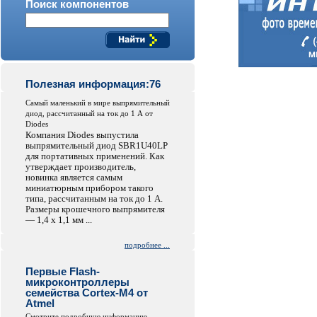
Поиск компонентов
Полезная информация:76
Самый маленький в мире выпрямительный
диод, рассчитанный на ток до 1 А от
Diodes
Компания Diodes выпустила
выпрямительный диод SBR1U40LP
для портативных применений. Как
утверждает производитель,
новинка является самым
миниатюрным прибором такого
типа, рассчитанным на ток до 1 А.
Размеры крошечного выпрямителя
— 1,4 x 1,1 мм ...
подробнее ...
Первые Flash-
микроконтроллеры
семейства Cortex-M4 от
Atmel
Смотрите подробную информацию...