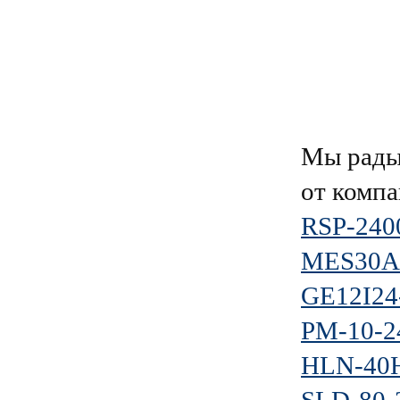
Мы рады
от комп
RSP-240
MES30A
GE12I24
PM-10-2
HLN-40