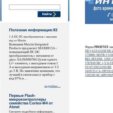
Поиск компонентов
Полезная информация:83
1 А DC-DC преобразователь с высоким
кпд от Maxim
Компания Maxim Integrated
Фирма
PHOENIX
так
Products предлагает MAX8815A –
ZB 5,LGS:GLEICHE 
повышающий DC-DC
1759091 MSTB 2,5/10
преобразователь с питанием от
REL-IR/LDM- 12DC/
двух AA (NiMH/NiCd) или одного
Li+ элемента, с выходным током 1
1767610 MC 1,5/ 6-ST
А и выходным напряжением от 3.3
ST-ST ENCLOSURE
до 5 В. По заявлению компании, это
1619725 CA-19P1N1
лучший в своем классе прибор с
1595395 RC-09P1N8
кпд 97% и ...
подробнее ...
Первые Flash-
микроконтроллеры
семейства Cortex-M4 от
Atmel
Смотрите подробную информацию...