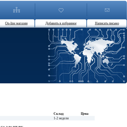
On-line магазин
Добавить в избранное
Написать письмо
Склад
Цена
1-2 недели