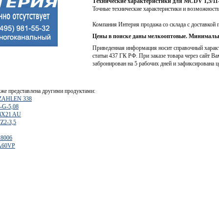
Технические характеристики для MCDV 1,5/11
Точные технические характеристики и возможност
Компания Интерия продажа со склада с доставкой 
Цены в поиске даны мелкооптовые. Минимальн
Приведенная информация носит справочный характе
статьи 437 ГК РФ. При заказе товара через сайт Ва
забронирован на 5 рабочих дней и зафиксирована ц
же представлена другими продуктами:
ZAHLEN 338
-G-5,08
4X21 AU
Z2-3,5
28006
A60VP