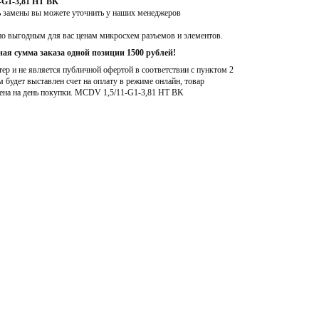
-G1-3,81 HT BK
ь замены вы можете уточнить у наших менеджеров
по выгодным для вас ценам микросхем разъемов и элементов.
ая сумма заказа одной позиции 1500 рублей!
р и не является публичной офертой в соответствии с пунктом 2
м будет выставлен счет на оплату в режиме онлайн, товар
ена на день покупки
. MCDV 1,5/11-G1-3,81 HT BK