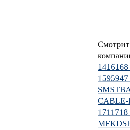
Смотрит
компан
1416168
1595947
SMSTBA 
CABLE-F
1711718 
MFKDSP/