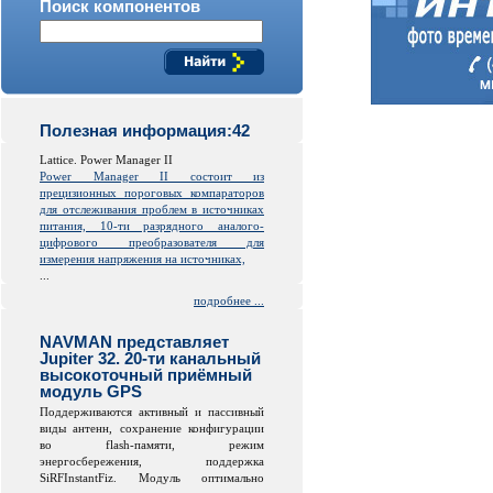
Поиск компонентов
Полезная информация:42
Lattice. Power Manager II
Power Manager II состоит из
прецизионных пороговых компараторов
для отслеживания проблем в источниках
питания, 10-ти разрядного аналого-
цифрового преобразователя для
измерения напряжения на источниках,
...
подробнее ...
NAVMAN представляет
Jupiter 32. 20-ти канальный
высокоточный приёмный
модуль GPS
Поддерживаются активный и пассивный
виды антенн, сохранение конфигурации
во
flash
-памяти, режим
энергосбережения, поддержка
SiRFInstantFiz. Модуль оптимально