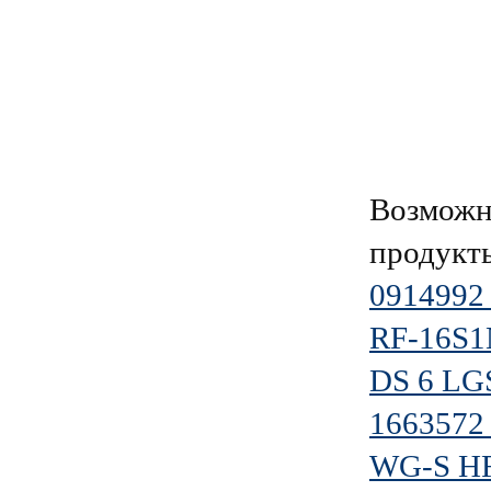
Возможн
продукт
0914992
RF-16S
DS 6 LG
1663572
WG-S HF