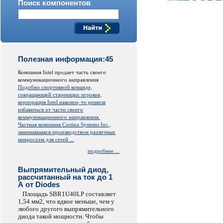
Поиск компонентов
Полезная информация:45
Компания Intel продает часть своего
коммуникационного направления
Подобно спортивной команде,
сокращающей стареющих игроков,
корпорация Intel наконец–то решила
избавиться от части своего
коммуникационного направления.
Частная компания Cortina Systems Inc.,
занимавшаяся производством различных
микросхем для сетей ...
подробнее ...
Выпрямительный диод,
рассчитанный на ток до 1
А от Diodes
Площадь SBR1U40LP составляет
1,54 мм2, что вдвое меньше, чем у
любого другого выпрямительного
диода такой мощности. Чтобы