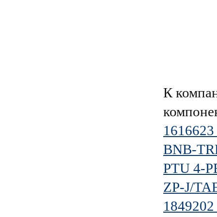
К компа
компоне
1616623
BNB-TR
PTU 4-P
ZP-J/TA
1849202