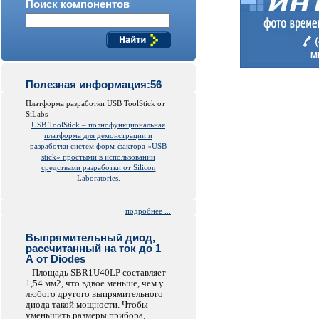
Поиск компонентов
Полезная информация:56
Платформа разработки USB ToolStick от
SiLabs
USB ToolStick – полнофункциональная
платформа для демонстрации и
разработки систем форм-фактора «USB
stick» простыми в использовании
средствами разработки от Silicon
Laboratories.
...
подробнее ...
Выпрямительный диод,
рассчитанный на ток до 1
А от Diodes
Площадь SBR1U40LP составляет
1,54 мм2, что вдвое меньше, чем у
любого другого выпрямительного
диода такой мощности. Чтобы
уменьшить размеры прибора,