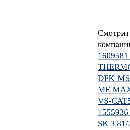
Смотрит
компан
1609581
THERMO
DFK-MST
ME MAX 
VS-CAT5
1555936
SK 3,81