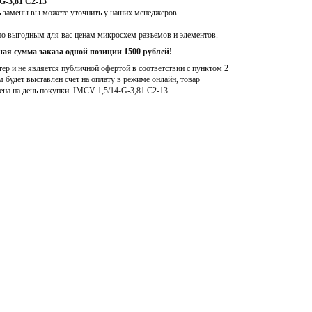
G-3,81 C2-13
ь замены вы можете уточнить у наших менеджеров
по выгодным для вас ценам микросхем разъемов и элементов.
ая сумма заказа одной позиции 1500 рублей!
р и не является публичной офертой в соответствии с пунктом 2
м будет выставлен счет на оплату в режиме онлайн, товар
ена на день покупки
. IMCV 1,5/14-G-3,81 C2-13