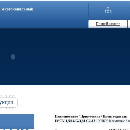
86 многоканальный
Полный каталог
укции
Наименование / Примечание / Производитель
IMCV 1,5/14-G-3,81 C2-13
1995693 Клеммные бло