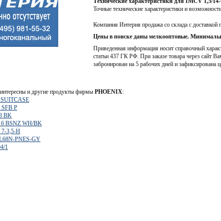
Технические характеристики для IMCV 1,5/14-
Точные технические характеристики и возможност
Компания Интерия продажа со склада с доставкой 
Цены в поиске даны мелкооптовые. Минимальн
Приведенная информация носит справочный характе
статьи 437 ГК РФ. При заказе товара через сайт Ва
забронирован на 5 рабочих дней и зафиксирована ц
интересны и другие продукты фирмы
PHOENIX
:
 SUITCASE
 SFB P
08 BK
,16 BSNZ WH/BK
 7-3,5-H
-L68N-PNES-GY
4/1