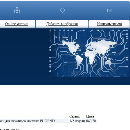
On-line магазин
Добавить в избранное
Написать письмо
Склад
Цена
ки для печатного монтажа PHOENIX
1-2 недели
640,70