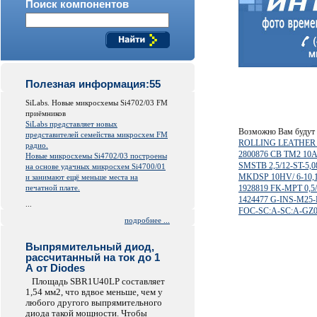
Поиск компонентов
Полезная информация:55
SiLabs. Новые микросхемы Si4702/03 FM
приёмников
SiLabs представляет новых
Возможно Вам будут 
представителей семейства микросхем FM
ROLLING LEATHER
радио.
2800876 CB TM2 10A
Новые микросхемы Si4702/03 построены
SMSTB 2,5/12-ST-5,
на основе удачных микросхем Si4700/01
MKDSP 10HV/ 6-10
и занимают ещё меньше места на
печатной плате.
1928819 FK-MPT 0,5/
1424477 G-INS-M25
...
FOC-SC:A-SC:A-GZ0
подробнее ...
Выпрямительный диод,
рассчитанный на ток до 1
А от Diodes
Площадь SBR1U40LP составляет
1,54 мм2, что вдвое меньше, чем у
любого другого выпрямительного
диода такой мощности. Чтобы