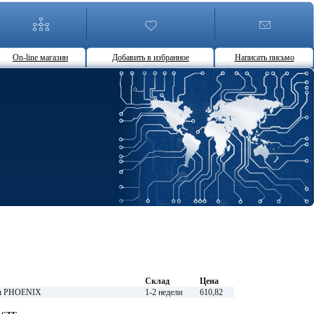
On-line магазин
Добавить в избранное
Написать письмо
Склад
Цена
ты PHOENIX
1-2 недели
610,82