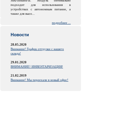
SiRFInstantFiz. Модуль оптимально
подходит для использования в
устройствах с автономным питание, а
также для высо...
подробнее ...
Новости
28.05.2020
Внимание! График отгрузки с нашего
склада!
29.01.2020
ВНИМАНИЕ! ИНВЕНТАРИЗАЦИЯ!
21.02.2019
Внимание! Мы переехали в новый офис!