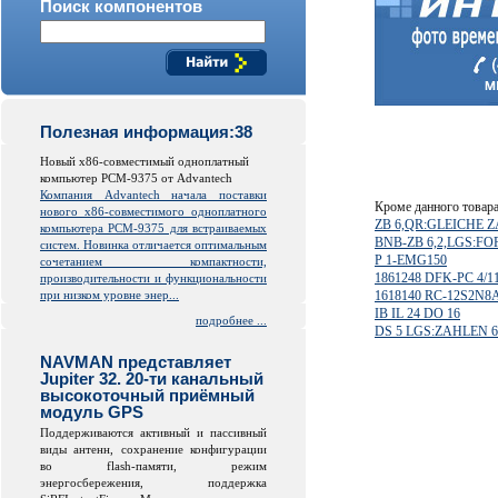
Поиск компонентов
Полезная информация:38
Новый x86-совместимый одноплатный
компьютер PCM-9375 от Advantech
Компания Advantech начала поставки
Кроме данного товар
нового x86-совместимого одноплатного
ZB 6,QR:GLEICHE 
компьютера PCM-9375 для встраиваемых
BNB-ZB 6,2,LGS:FO
систем. Новинка отличается оптимальным
P 1-EMG150
сочетанием компактности,
1861248 DFK-PC 4/11
производительности и функциональности
при низком уровне энер...
1618140 RC-12S2N
IB IL 24 DO 16
подробнее ...
DS 5 LGS:ZAHLEN 6
NAVMAN представляет
Jupiter 32. 20-ти канальный
высокоточный приёмный
модуль GPS
Поддерживаются активный и пассивный
виды антенн, сохранение конфигурации
во
flash
-памяти, режим
энергосбережения, поддержка