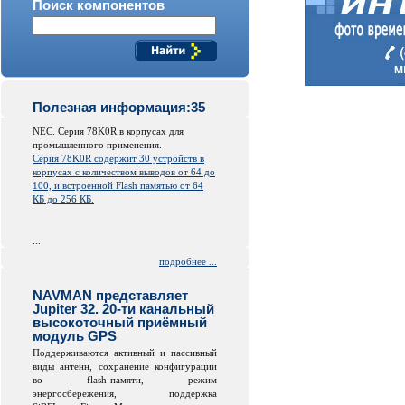
Поиск компонентов
Полезная информация:35
NEC. Серия 78K0R в корпусах для
промышленного применения.
Серия 78K0R содержит 30 устройств в
корпусах с количеством выводов от 64 до
100, и встроенной
Flash
памятью от 64
КБ до 256 КБ.
...
подробнее ...
NAVMAN представляет
Jupiter 32. 20-ти канальный
высокоточный приёмный
модуль GPS
Поддерживаются активный и пассивный
виды антенн, сохранение конфигурации
во
flash
-памяти, режим
энергосбережения, поддержка