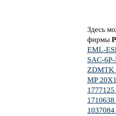
Здесь мо
фирмы
EML-ESD
SAC-6P-
ZDMTK 
MP 20X1
1777125
1710638 
1037084