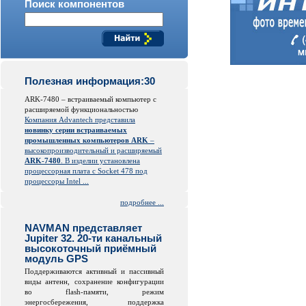
Поиск компонентов
Полезная информация:30
ARK-7480 – встраиваемый компьютер с
расширяемой функциональностью
Компания Advantech представила
новинку серии встраиваемых
промышленных компьютеров ARK
–
высокопроизводительный и расширяемый
ARK-7480
. В изделии установлена
процессорная плата с Socket 478 под
процессоры Intel ...
подробнее ...
NAVMAN представляет
Jupiter 32. 20-ти канальный
высокоточный приёмный
модуль GPS
Поддерживаются активный и пассивный
виды антенн, сохранение конфигурации
во
flash
-памяти, режим
энергосбережения, поддержка