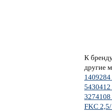
К брен
другие 
140928
5430412
3274108
FKC 2,5/