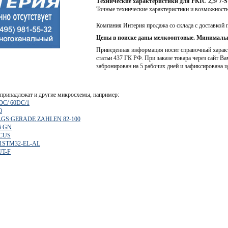
Технические характеристики для FKIC 2,5/ 7-S
Точные технические характеристики и возможност
Компания Интерия продажа со склада с доставкой 
Цены в поиске даны мелкооптовые. Минимальн
Приведенная информация носит справочный характе
статьи 437 ГК РФ. При заказе товара через сайт Ва
забронирован на 5 рабочих дней и зафиксирована ц
принадлежат и другие микросхемы, например:
DC/ 60DC/1
0
6,LGS:GERADE ZAHLEN 82-100
6 GN
 CUS
1STM32-EL-AL
UT-F