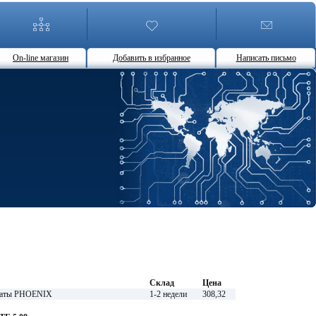
On-line магазин
Добавить в избранное
Написать письмо
Склад
Цена
платы PHOENIX
1-2 недели
308,32