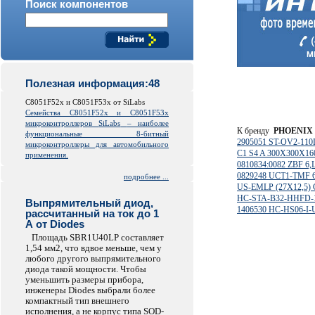
Поиск компонентов
Полезная информация:48
C8051F52x и C8051F53x от SiLabs
Семейства C8051F52x и C8051F53x
микроконтроллеров
SiLabs
– наиболее
К бренду
PHOENIX
функциональные 8-битный
2905051 ST-OV2-110
микроконтроллеры для автомобильного
C1 S4 A 300X300X16
применения.
0810834:0082 ZBF 
0829248 UCT1-TMF 
подробнее ...
US-EMLP (27X12,5)
HC-STA-B32-HHFD-
Выпрямительный диод,
1406530 HC-HS06-I-
рассчитанный на ток до 1
А от Diodes
Площадь SBR1U40LP составляет
1,54 мм2, что вдвое меньше, чем у
любого другого выпрямительного
диода такой мощности. Чтобы
уменьшить размеры прибора,
инженеры Diodes выбрали более
компактный тип внешнего
исполнения, а не корпус типа SOD-