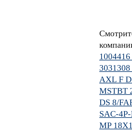
Смотрит
компан
1004416 
3031308
AXL F D
MSTBT 2
DS 8/FA
SAC-4P-
MP 18X1