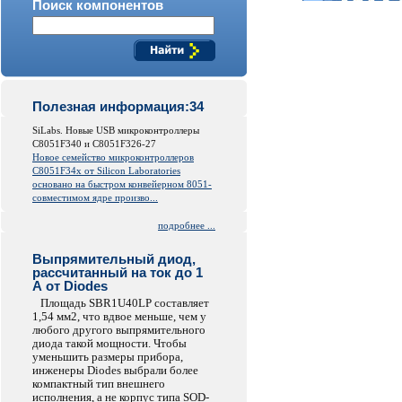
Поиск компонентов
Полезная информация:34
SiLabs. Новые USB микроконтроллеры
C8051F340 и C8051F326-27
Новое семейство микроконтроллеров
C8051F34x от
Silicon
Laboratories
основано на быстром конвейерном 8051-
совместимом ядре произво...
подробнее ...
Выпрямительный диод,
рассчитанный на ток до 1
А от Diodes
Площадь SBR1U40LP составляет
1,54 мм2, что вдвое меньше, чем у
любого другого выпрямительного
диода такой мощности. Чтобы
уменьшить размеры прибора,
инженеры Diodes выбрали более
компактный тип внешнего
исполнения, а не корпус типа SOD-