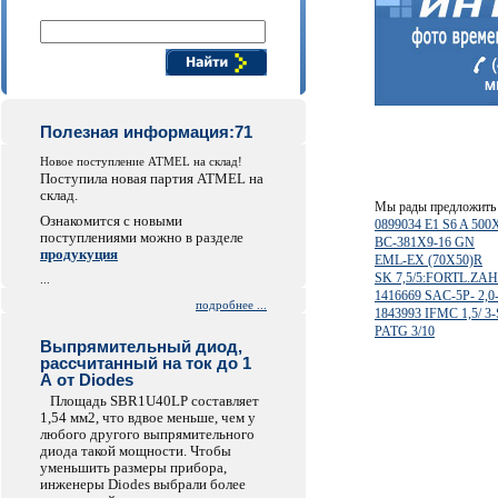
Поиск компонентов
Полезная информация:71
Новое поступление ATMEL на склад!
Поступила новая партия ATMEL на
склад.
Мы рады предложить 
Ознакомится с новыми
0899034 E1 S6 A 50
поступлениями можно в разделе
BC-381X9-16 GN
продукуция
EML-EX (70X50)R
SK 7,5/5:FORTL.ZAH
...
1416669 SAC-5P- 2,
подробнее ...
1843993 IFMC 1,5/ 3-
PATG 3/10
Выпрямительный диод,
рассчитанный на ток до 1
А от Diodes
Площадь SBR1U40LP составляет
1,54 мм2, что вдвое меньше, чем у
любого другого выпрямительного
диода такой мощности. Чтобы
уменьшить размеры прибора,
инженеры Diodes выбрали более