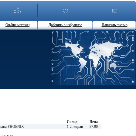
On-line магазин
Добавить в избранное
Написать письмо
Склад
Цена
 платы PHOENIX
1-2 недели
37,90