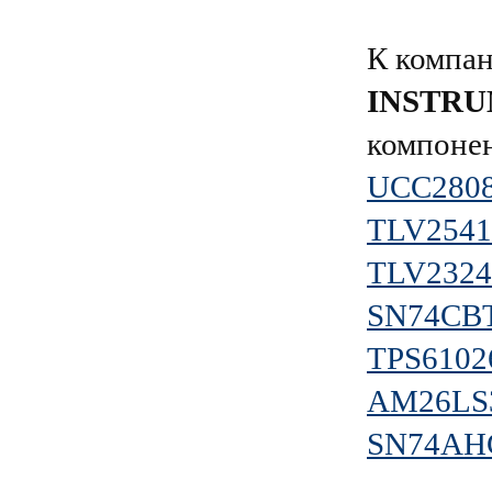
К компа
INSTR
компонен
UCC280
TLV2541
TLV232
SN74CB
TPS610
AM26LS
SN74AH