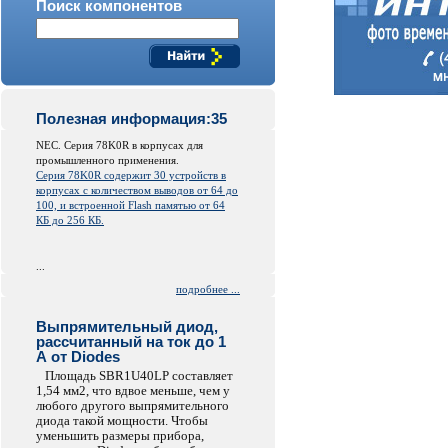
Поиск компонентов
Полезная информация:35
NEC. Серия 78K0R в корпусах для
промышленного применения.
Серия 78K0R содержит 30 устройств в
корпусах с количеством выводов от 64 до
100, и встроенной
Flash
памятью от 64
КБ до 256 КБ.
...
подробнее ...
Выпрямительный диод,
рассчитанный на ток до 1
А от Diodes
Площадь SBR1U40LP составляет
1,54 мм2, что вдвое меньше, чем у
любого другого выпрямительного
диода такой мощности. Чтобы
уменьшить размеры прибора,