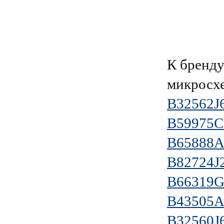
К бренд
микросх
B32562J
B59975C
B65888
B82724J
B66319G
B43505
B32560J