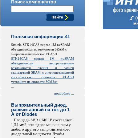
Поиск компонентов
Полезная информация:41
Simtek. STK14CA8 первая 1M nvSRAM
объединяющая возможности SRAM с
энергонезависимостью FLASH
STK14CA8 первая 1M nvSRAM
объединяющая неограниченные
возможности чтения и записи
стандартной SRAM с энергонезависимой
способностью хранения FLASH
устройств на скорости 80МБ/с.
...
подробнее ...
Выпрямительный диод,
рассчитанный на ток до 1
А от Diodes
Площадь SBR1U40LP составляет
1,54 мм2, что вдвое меньше, чем у
любого другого выпрямительного
диода такой мощности. Чтобы