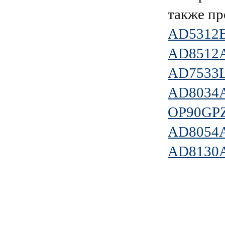
также пр
AD5312
AD8512
AD7533
AD8034
OP90GP
AD8054
AD8130