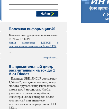
Поиск компонентов
Полезная информация:49
Точечные светодиодные источники света
LOPL от LITEON
Новая разработка LITEON с
использованием технологии Power LED.
...
подробнее ...
Выпрямительный диод,
рассчитанный на ток до 1
А от Diodes
Площадь SBR1U40LP составляет
1,54 мм2, что вдвое меньше, чем у
любого другого выпрямительного
диода такой мощности. Чтобы
уменьшить размеры прибора,
инженеры Diodes выбрали более
компактный тип внешнего
исполнения, а не корпус типа SOD-
323,...